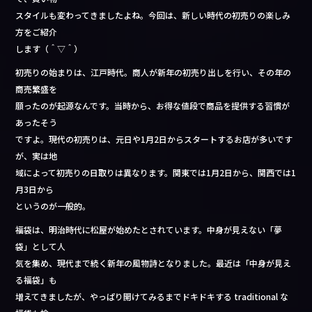
b
スタイルも変わってきましたよね。今回は、新しい時代の初売りの楽しみ
o
方をご紹介
します（＾▽＾）
o
初売りの始まりは、江戸時代。商人が新年の初売り出しを行い、その年の
k
商売繁盛を
願ったのが起源なんです。当時から、お得な値段で商品を提供する習慣が
あったそう
ですよ。現代の初売りは、元日や1月2日からスタートするお店が多いです
が、実は地
域によって初売りの日取りは異なります。関東では1月2日から、関西では1
月3日から
というのが一般的。
福袋は、明治時代に松屋が始めたとされています。中身が見えない「夢
袋」として人
気を集め、現代まで続く新年の風物詩となりました。最近は「中身が見え
る福袋」も
増えてきましたが、やっぱり開けてみるまでドキドキする traditional な