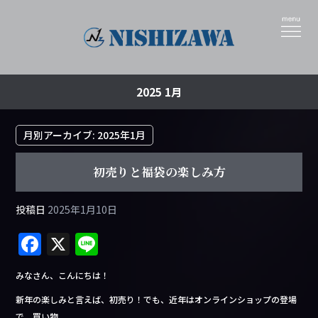
2025 1月
月別アーカイブ:
2025年1月
初売りと福袋の楽しみ方
投稿日
2025年1月10日
F
X
Li
a
n
みなさん、こんにちは！
c
e
新年の楽しみと言えば、初売り！でも、近年はオンラインショップの登場
e
で、買い物