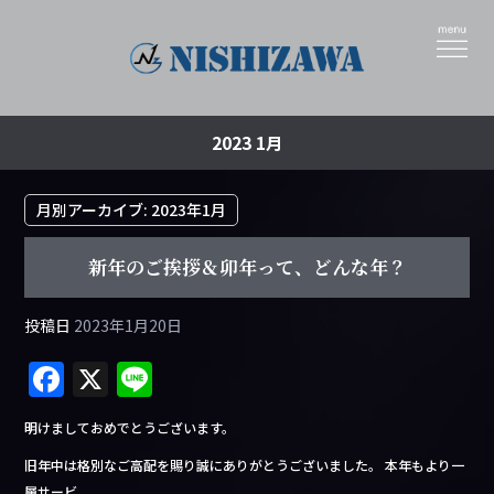
2023 1月
月別アーカイブ:
2023年1月
新年のご挨拶＆卯年って、どんな年？
投稿日
2023年1月20日
F
X
Li
a
n
明けましておめでとうございます。
c
e
旧年中は格別なご高配を賜り誠にありがとうございました。 本年もより一
e
層サービ