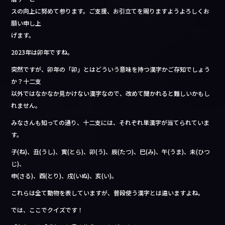
b
スの向上に努めて参ります。ご支援、お引立てを賜りますようよろしくお
o
願い申し上
げます。
o
2023年は卯年ですね。
k
突然ですが、卯年の「卯」とはどういう意味を持つ漢字かご存知でしょう
か？十二支
以外ではなかなか見かけない漢字なので、改めて聞かれると難しいかもし
れません。
みなさんも知っての通り、十二支には、それぞれ単漢字が当てられていま
す。
子(ね)、丑(うし)、寅(とら)、卯(う)、辰(たつ)、巳(み)、午(うま)、未(ひつ
じ)、
申(さる)、酉(とり)、戌(いぬ)、亥(い)。
これらは全て動物を表していますが、普段使う漢字とは違いますよね。
では、ここでクイズです！