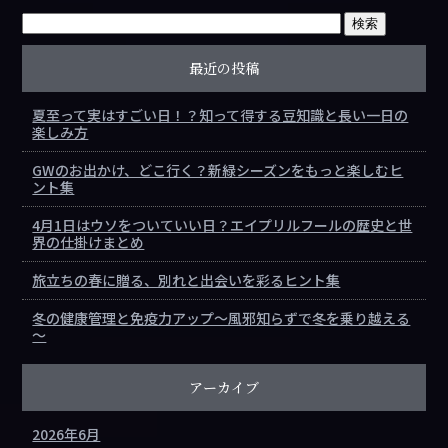
最近の投稿
夏至って実はすごい日！？知って得する豆知識と長い一日の
楽しみ方
GWのお出かけ、どこ行く？新緑シーズンをもっと楽しむヒ
ント集
4月1日はウソをついていい日？エイプリルフールの歴史と世
界の仕掛けまとめ
旅立ちの春に贈る、別れと出会いを彩るヒント集
冬の健康管理と免疫力アップ～風邪知らずで冬を乗り越える
～
アーカイブ
2026年6月