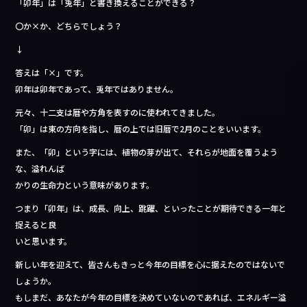
「卯年」は「兎年」と書き換えることができる？
〇か×か、どちらでしょう？
↓
答えは「×」です。
卯年は卯年であって、兎年ではありません。
元々、十二支は暦や方角を表すのに使われてきました。
「卯」は東の方向を指し、暦の上では旧暦で2月のことをいいます。
また、「卯」という字には、植物の芽が出て、それらが地面を覆うよう
な、溢れんば
かりの生命力という意味があります。
つまり「卯年」は、成長、向上、跳躍、といったことが期待できる一年と
捉えると良
いと思います。
新しい年を迎えて、皆さんもきっと今年の目標を心に据えたのではないで
しょうか。
もしまだ、あなたが今年の目標を決めていないのであれば、エネルギー溢