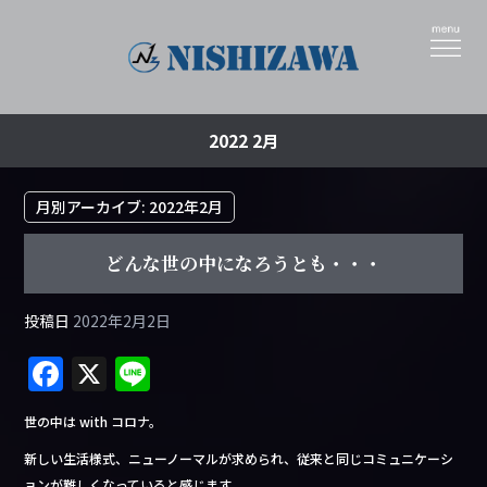
2022 2月
月別アーカイブ:
2022年2月
どんな世の中になろうとも・・・
投稿日
2022年2月2日
F
X
Li
a
n
世の中は with コロナ。
c
e
新しい生活様式、ニューノーマルが求められ、従来と同じコミュニケーシ
e
ョンが難しくなっていると感じます。