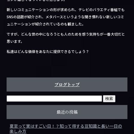
b
新しいコミュニケーションの形が求められ、テレビのバラエティ番組でも
o
SNSの話題が紹介され、メタバースというような聞き慣れない新しいコミ
o
ュニケーションが紹介されているのも観ました。
k
ですが、どんな世の中になろうとも人のためを想う気持ちが一番大切だと
思います。
私達はどんな価値をあなたに提供できるでしょう？
ブログトップ
最近の投稿
夏至って実はすごい日！？知って得する豆知識と長い一日の
楽しみ方