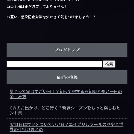
b
コロナ禍はまだ収束しておりません！
o
お互いに感染防止対策を欠かさず気をつけましょう！！
o
k
ブログトップ
最近の投稿
夏至って実はすごい日！？知って得する豆知識と長い一日の
楽しみ方
GWのお出かけ、どこ行く？新緑シーズンをもっと楽しむヒ
ント集
4月1日はウソをついていい日？エイプリルフールの歴史と世
界の仕掛けまとめ