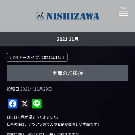
2021 11月
月別アーカイブ:
2021年11月
季節のご挨拶
投稿日
2021年11月29日
F
X
Li
a
n
日に日に秋が深まってきました。
c
e
仕事の後は、アツアツおでんやお鍋が美味しい季節です！
e
年末に向け、何かと忙しい日々が続きますが、