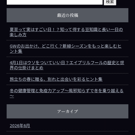
最近の投稿
夏至って実はすごい日！？知って得する豆知識と長い一日の
楽しみ方
GWのお出かけ、どこ行く？新緑シーズンをもっと楽しむヒ
ント集
4月1日はウソをついていい日？エイプリルフールの歴史と世
界の仕掛けまとめ
旅立ちの春に贈る、別れと出会いを彩るヒント集
冬の健康管理と免疫力アップ～風邪知らずで冬を乗り越える
～
アーカイブ
2026年6月