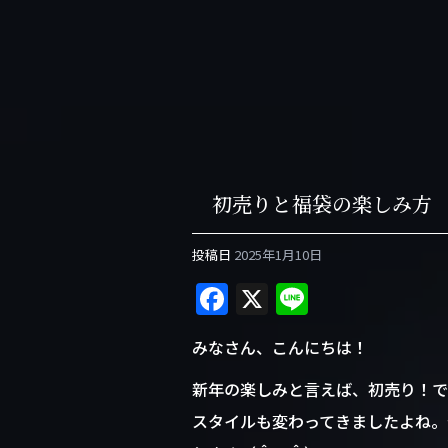
初売りと福袋の楽しみ方
投稿日
2025年1月10日
F
X
Li
a
n
みなさん、こんにちは！
c
e
e
新年の楽しみと言えば、初売り！で
b
スタイルも変わってきましたよね。