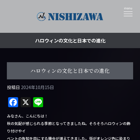
ハロウィンの文化と日本での進化
ハロウィンの文化と日本での進化
投稿日
2024年10月15日
F
X
Li
a
n
みなさん、こんにちは！
c
e
秋の気配が感じられる季節となってきましたね。そろそろハロウィンの飾
e
り付けやイ
ベントの告知を目にする機会が増えてきました。街がオレンジ色に染まり