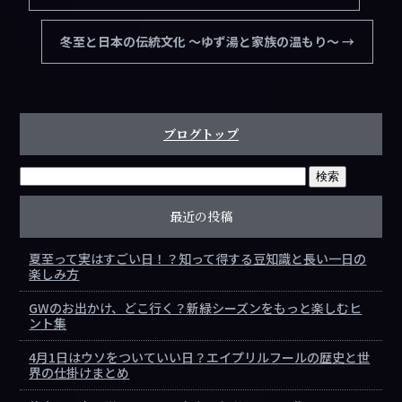
冬至と日本の伝統文化 〜ゆず湯と家族の温もり〜
→
ブログトップ
最近の投稿
夏至って実はすごい日！？知って得する豆知識と長い一日の
楽しみ方
GWのお出かけ、どこ行く？新緑シーズンをもっと楽しむヒ
ント集
4月1日はウソをついていい日？エイプリルフールの歴史と世
界の仕掛けまとめ