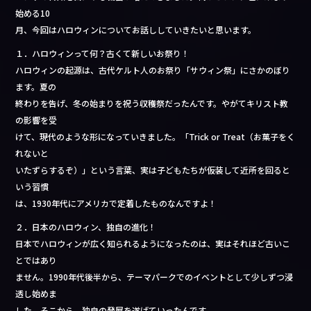
b
始める10
o
月、今回はハロウィンについてお話ししていきたいと思います。
o
１．ハロウィンって何？古くて新しいお祭り！
k
ハロウィンの起源は、古代ケルト人のお祭り「サウィン祭」にさかのぼり
ます。夏の
終わりを告げ、冬の始まりを祝う収穫祭だったんです。やがてキリスト教
の影響を受
けて、現代のような形になっていきました。「Trick or Treat（お菓子をく
れないと
いたずらするぞ）」という言葉、実は子どもたちが仮装して近所を回ると
いう習慣
は、1930年代にアメリカで定着したものなんですよ！
２．日本のハロウィン、独自の進化！
日本でハロウィンが広く知られるようになったのは、実はそれほど古いこ
とではあり
ません。1990年代後半から、テーマパークでのイベントとして少しずつ浸
透し始めま
した。そこから、独自の発展を遂げていったんです。