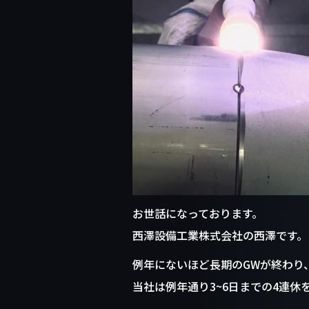
o
o
k
お世話になっております。
西澤設備工業株式会社の西澤です。
例年にないほど長期のGWが終わり
当社は例年通り3~6日までの4連