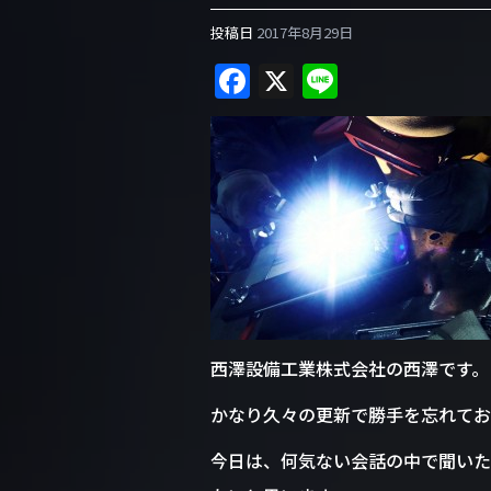
投稿日
2017年8月29日
F
X
Li
a
n
c
e
e
b
o
o
k
西澤設備工業株式会社の西澤です。
かなり久々の更新で勝手を忘れてお
今日は、何気ない会話の中で聞いた