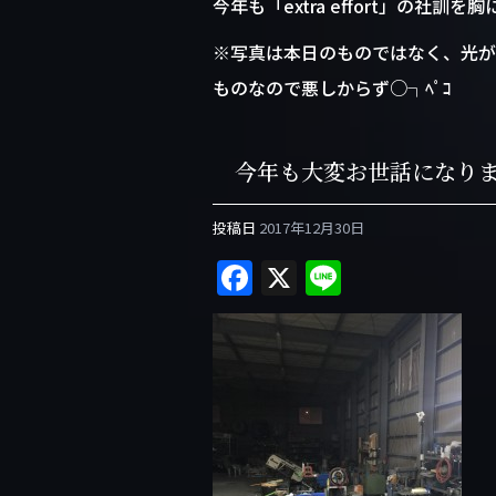
今年も「extra effort」の社訓を
※写真は本日のものではなく、光が
ものなので悪しからず○┐ﾍﾟｺ
今年も大変お世話になり
投稿日
2017年12月30日
F
X
Li
a
n
c
e
e
b
o
o