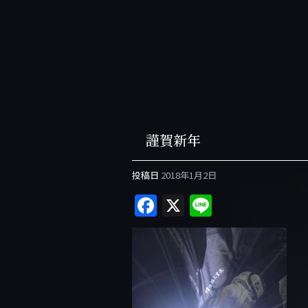
謹賀新年
投稿日
2018年1月2日
F
X
Li
a
n
c
e
e
b